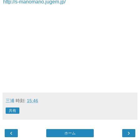
http://s-manomano.jugem.jp/
三浦
時刻:
15:46
共有
‹
›
ホーム