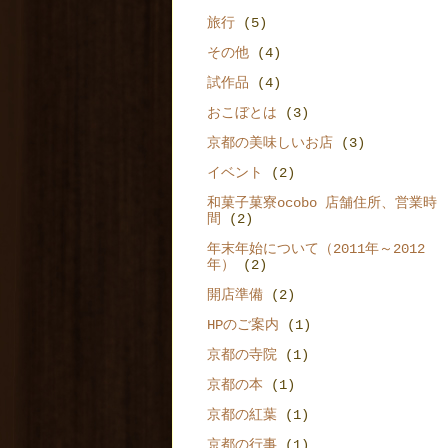
旅行
(5)
その他
(4)
試作品
(4)
おこぼとは
(3)
京都の美味しいお店
(3)
イベント
(2)
和菓子菓寮ocobo 店舗住所、営業時
間
(2)
年末年始について（2011年～2012
年）
(2)
開店準備
(2)
HPのご案内
(1)
京都の寺院
(1)
京都の本
(1)
京都の紅葉
(1)
京都の行事
(1)