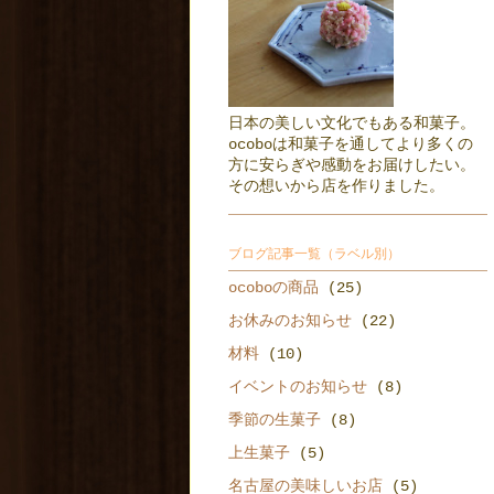
日本の美しい文化でもある和菓子。
ocoboは和菓子を通してより多くの
方に安らぎや感動をお届けしたい。
その想いから店を作りました。
ブログ記事一覧（ラベル別）
ocoboの商品
(25)
お休みのお知らせ
(22)
材料
(10)
イベントのお知らせ
(8)
季節の生菓子
(8)
上生菓子
(5)
名古屋の美味しいお店
(5)