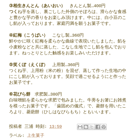
③相生きんとん（あいおい）
きんとん製…400円
つく
ね芋を蒸し、裏ごしした外側のそぼろは、滑らかな食感
と豊かな芋の香りをお楽しみ頂けます。中には、白小豆のこ
し餡が入っております。家庭円満を願うお菓子です。
④紅梅（こうばい）
こなし製…360円
鮮やかに咲く紅梅を柔らかな曲線で表現いたしました。餡を
小麦粉などと共に蒸した、こなし生地でこし餡を包んでおり
ます。ねっとりとした触感をお楽しみいただけます。
⑤笑くぼ（えくぼ）
上用製…360円
つくね芋、上用粉（米の粉）を混ぜ、蒸して作った生地の中
にこし餡が入っております。笑顔で過ごせるようにと作った
お菓子です。
⑥花びら餅
求肥製…380円
白味噌餡を柔らかな求肥で包みました。牛蒡をお箸にお雑煮
を模ったお菓子です。「歯固めの儀式」で、菱餅を用いたこ
ろより、菱葩餅（ひしはなびらもち）ともいいます。
投稿者
三浦
時刻:
13:59
ラベル:
上生菓子