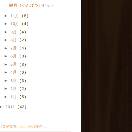
観月（かんげつ）セット
►
11月
(8)
►
10月
(4)
►
9月
(4)
►
8月
(2)
►
7月
(4)
►
6月
(3)
►
5月
(3)
►
4月
(6)
►
3月
(3)
►
2月
(2)
►
1月
(5)
►
2011
(42)
和菓子菓寮ocoboの公式HPへ