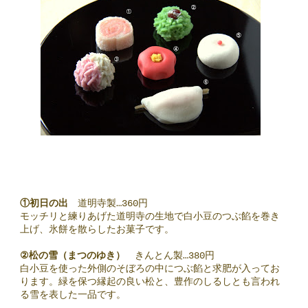
①初日の出
道明寺製…360円
モッチリと練りあげた道明寺の生地で白小豆のつぶ餡を巻き
上げ、氷餅を散らしたお菓子です。
②松の雪（まつのゆき）
きんとん製…380円
白小豆を使った外側のそぼろの中につぶ餡と求肥が入ってお
ります。緑を保つ縁起の良い松と、豊作のしるしとも言われ
る雪を表した一品です。