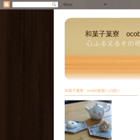
和菓子菓寮 oco
和菓子菓寮 ocobo創業への想い