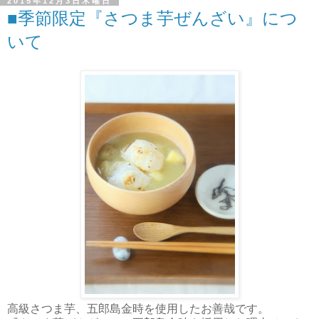
2015年12月3日木曜日
■季節限定『さつま芋ぜんざい』につ
いて
高級さつま芋、五郎島金時を使用したお善哉です。