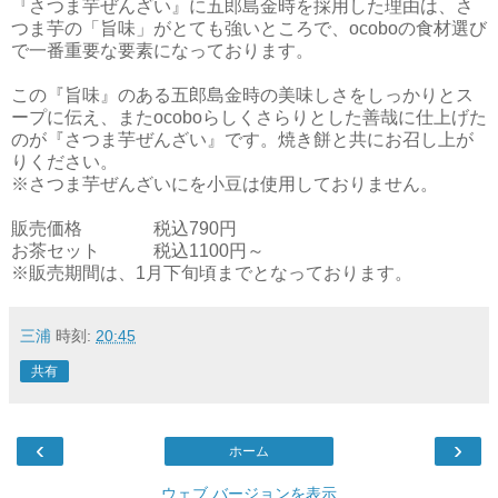
『さつま芋ぜんざい』に五郎島金時を採用した理由は、さ
つま芋の「旨味」がとても強いところで、ocoboの食材選び
で一番重要な要素になっております。
この『旨味』のある五郎島金時の美味しさをしっかりとス
ープに伝え、またocoboらしくさらりとした善哉に仕上げた
のが『さつま芋ぜんざい』です。焼き餅と共にお召し上が
りください。
※さつま芋ぜんざいにを小豆は使用しておりません。
販売価格 税込790円
お茶セット 税込1100円～
※販売期間は、1月下旬頃までとなっております。
三浦
時刻:
20:45
共有
‹
›
ホーム
ウェブ バージョンを表示