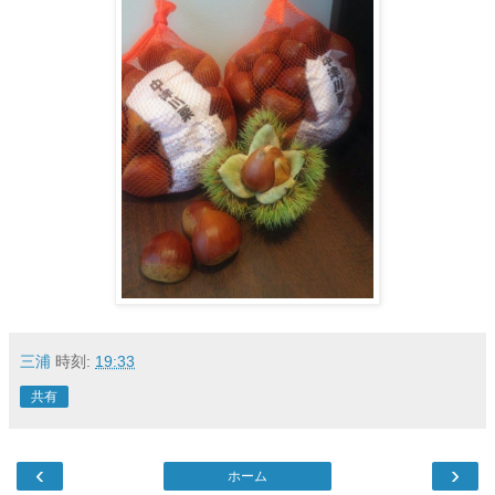
三浦
時刻:
19:33
共有
‹
›
ホーム