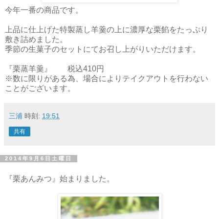
今年一番の商品です。
上品に仕上げた特製蒸し羊羹の上に濃厚な栗餡をたっぷり
敷き詰めました。
季節の生菓子のセットにてお召し上がりいただけます。
『栗蒸羊羹』 税込410円
※数に限りがある為、場合によりテイクアウトを行わない
ことがございます。
三浦
時刻:
19:51
共有
2014年9月6日土曜日
『栗あんみつ』始まりました。