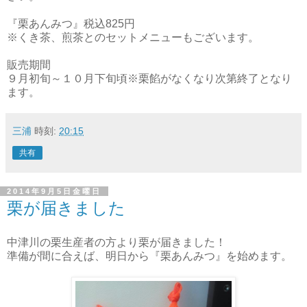
『栗あんみつ』税込825円
※くき茶、煎茶とのセットメニューもございます。
販売期間
９月初旬～１０月下旬頃※栗餡がなくなり次第終了となり
ます。
三浦
時刻:
20:15
共有
2014年9月5日金曜日
栗が届きました
中津川の栗生産者の方より栗が届きました！
準備が間に合えば、明日から『栗あんみつ』を始めます。