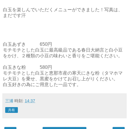
白玉を楽しんでいただくメニューができました！写真は、
まだです汗
白玉あずき 650円
モチモチとした白玉に最高級品である春日大納言と白小豆
をかけ、
２種類の小豆の味わいと香りをご堪能ください。
白玉きな粉 580円
モチモチとした白玉と恵那市産の寒天にきな粉（タマホマ
レ大豆）
を乗せ、黒蜜をかけてお召し上がりください。
白玉好きの為にご用意した一品です。
三浦
時刻:
14:37
共有