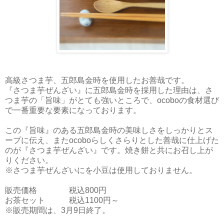
高級さつま芋、五郎島金時を使用したお善哉です。
『さつま芋ぜんざい』に五郎島金時を採用した理由は、さ
つま芋の「旨味」がとても強いところで、ocoboの食
材選び
で一番重要な要素になっております。
この『旨味』のある五郎島金時の美味しさをしっかりとス
ープに伝え、またocoboらしくさらりとした善哉に仕
上げた
のが『さつま芋ぜんざい』です。焼き餅と共にお召
し上が
りください。
※さつま芋ぜんざいにを小豆は使用しておりません。
販売価格 税込800円
お茶セット 税込1100円～
※販売期間は、3月9日終了。