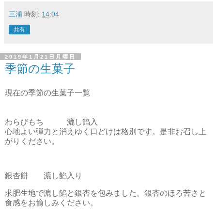
三浦
時刻:
14:04
共有
2019年1月21日月曜日
季節の生菓子
現在の季節の生菓子一覧
わらびもち 漉し餡入
心地よい弾力と消えゆく口どけは格別です。是非お召し上
がりください。
銀杏餅 漉し餡入り
求肥生地で漉し餡と銀杏を包みました。銀杏のほろ苦さと
食感をお愉しみください。