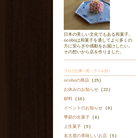
日本の美しい文化でもある和菓子。
ocoboは和菓子を通してより多くの
方に安らぎや感動をお届けしたい。
その想いから店を作りました。
ブログ記事一覧（ラベル別）
ocoboの商品
(25)
お休みのお知らせ
(22)
材料
(10)
イベントのお知らせ
(8)
季節の生菓子
(8)
上生菓子
(5)
名古屋の美味しいお店
(5)