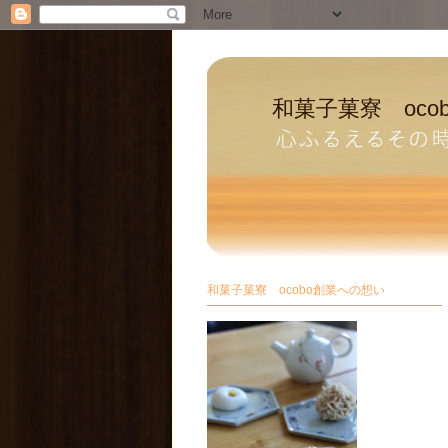
和菓子菓寮 oco
和菓子菓寮 ocobo創業への想い