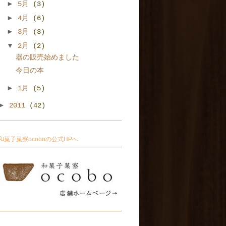
►
5月
(3)
►
4月
(6)
►
3月
(3)
▼
2月
(2)
器の販売始めました
今日の本
►
1月
(5)
►
2011
(42)
和菓子菓寮ocoboの公式HPへ