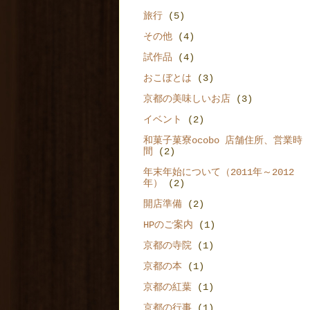
旅行
(5)
その他
(4)
試作品
(4)
おこぼとは
(3)
京都の美味しいお店
(3)
イベント
(2)
和菓子菓寮ocobo 店舗住所、営業時
間
(2)
年末年始について（2011年～2012
年）
(2)
開店準備
(2)
HPのご案内
(1)
京都の寺院
(1)
京都の本
(1)
京都の紅葉
(1)
京都の行事
(1)