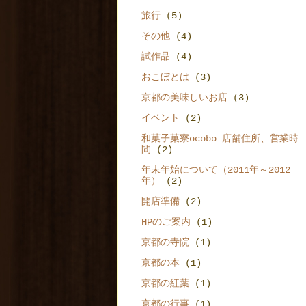
旅行
(5)
その他
(4)
試作品
(4)
おこぼとは
(3)
京都の美味しいお店
(3)
イベント
(2)
和菓子菓寮ocobo 店舗住所、営業時
間
(2)
年末年始について（2011年～2012
年）
(2)
開店準備
(2)
HPのご案内
(1)
京都の寺院
(1)
京都の本
(1)
京都の紅葉
(1)
京都の行事
(1)