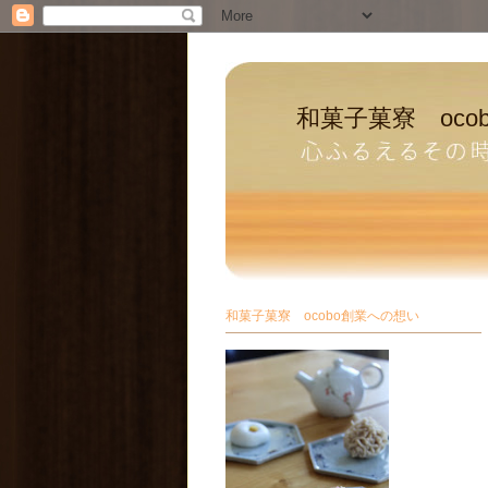
和菓子菓寮 oco
和菓子菓寮 ocobo創業への想い