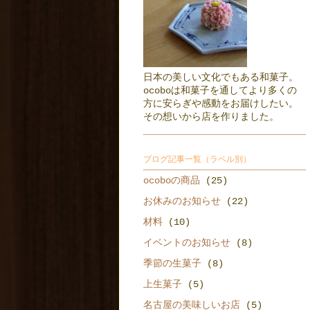
日本の美しい文化でもある和菓子。
ocoboは和菓子を通してより多くの
方に安らぎや感動をお届けしたい。
その想いから店を作りました。
ブログ記事一覧（ラベル別）
ocoboの商品
(25)
お休みのお知らせ
(22)
材料
(10)
イベントのお知らせ
(8)
季節の生菓子
(8)
上生菓子
(5)
名古屋の美味しいお店
(5)