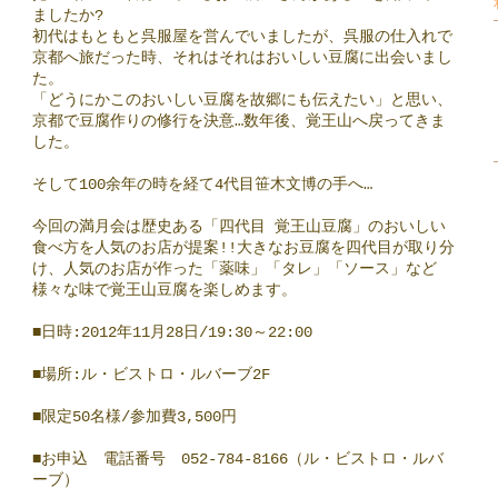
ましたか?
初代はもともと呉服屋を営んでいましたが、呉服の仕入れ
で
京都へ旅だった時、それはそれはおいしい豆腐に出会い
まし
た。
「どうにかこのおいしい豆腐を故郷にも伝えたい」と思い
、
京都で豆腐作りの修行を決意…数年後、覚王山へ戻って
きま
した。
そして100余年の時を経て4代目笹木文博の手へ…
今回の満月会は歴史ある「四代目 覚王山豆腐」のおいしい
食べ方を人気のお店が提案!!大
きなお豆腐を四代目が取り分
け、人気のお店が作った「薬
味」「タレ」「ソース」など
様々な味で覚王山豆腐を楽し
めます。
■日時:2012年11月28日/
19:30～22:00
■場所:ル・ビストロ・ルバーブ2F
■限定50名様/参加費3,500円
■お申込 電話番号 052-784-8166（ル・ビストロ・ルバ
ーブ）