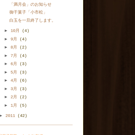
「満月会」のお知らせ
御干菓子「小市松」
白玉を一旦終了します。
►
10月
(4)
►
9月
(4)
►
8月
(2)
►
7月
(4)
►
6月
(3)
►
5月
(3)
►
4月
(6)
►
3月
(3)
►
2月
(2)
►
1月
(5)
►
2011
(42)