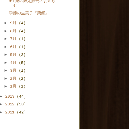
◆生栗の限定販売のお知ら
せ
季節の生菓子『栗餅』
►
9月
(4)
►
8月
(4)
►
7月
(1)
►
6月
(1)
►
5月
(2)
►
4月
(5)
►
3月
(1)
►
2月
(2)
►
1月
(1)
►
2013
(44)
►
2012
(50)
►
2011
(42)