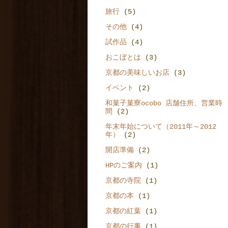
旅行
(5)
その他
(4)
試作品
(4)
おこぼとは
(3)
京都の美味しいお店
(3)
イベント
(2)
和菓子菓寮ocobo 店舗住所、営業時
間
(2)
年末年始について（2011年～2012
年）
(2)
開店準備
(2)
HPのご案内
(1)
京都の寺院
(1)
京都の本
(1)
京都の紅葉
(1)
京都の行事
(1)