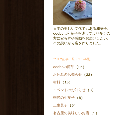
日本の美しい文化でもある和菓子。
ocoboは和菓子を通してより多くの
方に安らぎや感動をお届けしたい。
その想いから店を作りました。
ブログ記事一覧（ラベル別）
ocoboの商品
(25)
お休みのお知らせ
(22)
材料
(10)
イベントのお知らせ
(8)
季節の生菓子
(8)
上生菓子
(5)
名古屋の美味しいお店
(5)