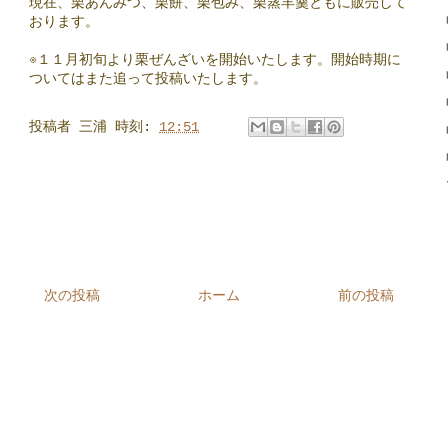
現在、栗あんみつ、栗餅、栗包み、栗蒸羊羹ともに販売して
おりま
す。
※１１月初旬より栗ぜんざいを開始いたします。開始時期に
ついて
はまた追って投稿いたします。
投稿者
三浦
時刻:
12:51
次の投稿
ホーム
前の投稿