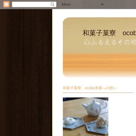
和菓子菓寮 oco
和菓子菓寮 ocobo創業への想い