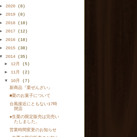
►
2020
(8)
►
2019
(8)
►
2018
(18)
►
2017
(12)
►
2016
(18)
►
2015
(38)
▼
2014
(35)
►
12月
(5)
►
11月
(2)
▼
10月
(7)
新商品『栗ぜんざい』
■栗のお菓子について
台風接近にともない17時
閉店
◆生栗の限定販売は完売い
たしました。
営業時間変更のお知らせ