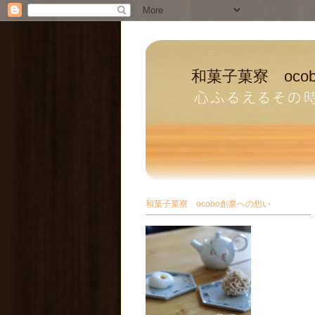
和菓子菓寮 oco
和菓子菓寮 ocobo創業への想い