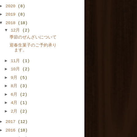
►
2020
(8)
►
2019
(8)
▼
2018
(18)
▼
12月
(2)
季節のぜんざいについて
迎春生菓子のご予約承り
ます。
►
11月
(1)
►
10月
(2)
►
9月
(5)
►
8月
(3)
►
6月
(2)
►
4月
(1)
►
2月
(2)
►
2017
(12)
►
2016
(18)