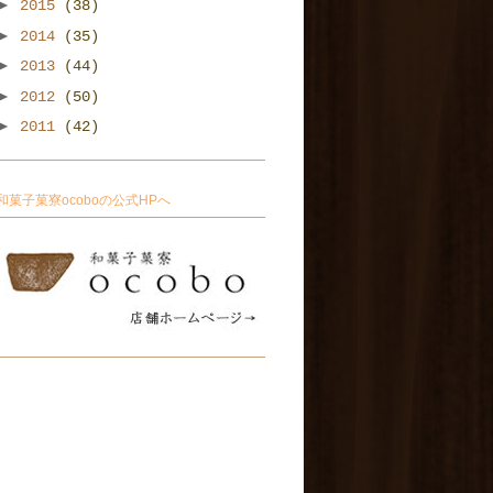
►
2015
(38)
►
2014
(35)
►
2013
(44)
►
2012
(50)
►
2011
(42)
和菓子菓寮ocoboの公式HPへ