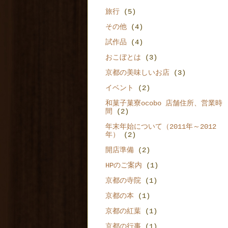
旅行
(5)
その他
(4)
試作品
(4)
おこぼとは
(3)
京都の美味しいお店
(3)
イベント
(2)
和菓子菓寮ocobo 店舗住所、営業時
間
(2)
年末年始について（2011年～2012
年）
(2)
開店準備
(2)
HPのご案内
(1)
京都の寺院
(1)
京都の本
(1)
京都の紅葉
(1)
京都の行事
(1)