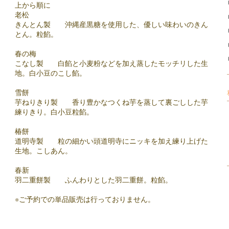
上から順に
老松
きんとん製 沖縄産黒糖を使用した、優しい味わいのきん
とん。粒餡。
春の梅
こなし製 白餡と小麦粉などを加え蒸したモッチリした生
地。白小豆のこし餡。
雪餅
芋ねりきり製 香り豊かなつくね芋を蒸して裏ごしした芋
練りきり。白小豆粒餡。
椿餅
道明寺製 粒の細かい頭道明寺にニッキを加え練り上げた
生地。こしあん。
春新
羽二重餅製 ふんわりとした羽二重餅。粒餡。
※ご予約での単品販売は行っておりません。