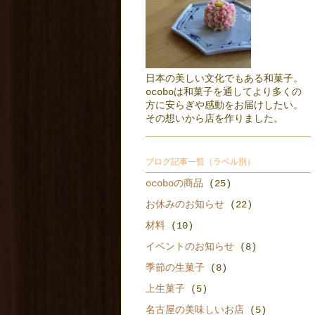
日本の美しい文化でもある和菓子。
ocoboは和菓子を通してより多くの
方に安らぎや感動をお届けしたい。
その想いから店を作りました。
ブログ記事一覧（ラベル別）
ocoboの商品
(25)
お休みのお知らせ
(22)
材料
(10)
イベントのお知らせ
(8)
季節の生菓子
(8)
上生菓子
(5)
名古屋の美味しいお店
(5)