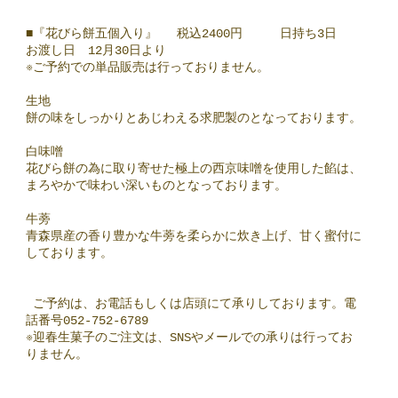
■『花びら餅五個入り』 税込2400円 日持ち3日
お渡し日 12月30日より
※ご予約での単品販売は行っておりません。
生地
餅の味をしっかりとあじわえる求肥製のとなっております。
白味噌
花びら餅の為に取り寄せた極上の西京味噌を使用した餡は、
まろやかで味わい深いものとなっております。
牛蒡
青森県産の香り豊かな牛蒡を柔らかに炊き上げ、甘く蜜付に
しております。
ご予約は、お電話もしくは店頭にて承りしております。電
話番号052-752-6789
※迎春生菓子のご注文は、SNSやメールでの承りは行ってお
りません。