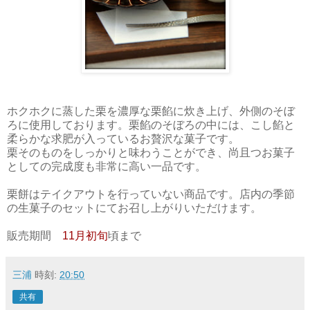
ホクホクに蒸した栗を濃厚な栗餡に炊き上げ、外側のそぼ
ろに使用しております。栗餡のそぼろの中には、こし餡と
柔らかな求肥が入っているお贅沢な菓子です。
栗そのものをしっかりと味わうことができ、尚且つお菓子
としての完成度も非常に高い一品です。
栗餅はテイクアウトを行っていない商品です。店内の季節
の生菓子のセットにてお召し上がりいただけます。
販売期間
11月初旬
頃まで
三浦
時刻:
20:50
共有